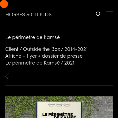
Aller
Aller
à
au
HORSES & CLOUDS
la
contenu
navigation
Le périmètre de Kamsé
Client / Outside the Box / 2014-2021
Affiche + flyer + dossier de presse
Le périmètre de Kamsé / 2021