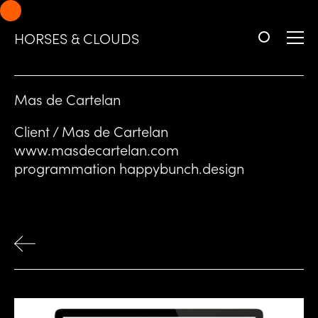
Aller
Aller
à
au
HORSES & CLOUDS
la
contenu
navigation
Mas de Cartelan
Client / Mas de Cartelan
www.masdecartelan.com
programmation
happybunch.design